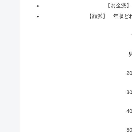
【お金派】
【顔派】 年収ど
2
3
4
5