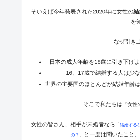
そいえば今年発表された
2020
年に女性の
結
を
なぜ引き
日本の成人年齢を18歳に引き下げ
16、17歳で結婚する人は
世界の主要国のほとんどが結婚年齢は
そこで私たちは
『女性
女性の皆さん、相手が未婚者なら
「
結婚する
と一度は聞いたこと、
の？
」