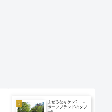
まぜるなキケン? ス
ポーツブランドのタブ
ー⁉︎