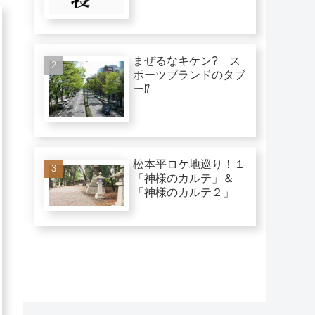
まぜるなキケン? ス
ポーツブランドのタブ
ー⁉︎
松本平ロケ地巡り！１
「神様のカルテ」＆
「神様のカルテ２」