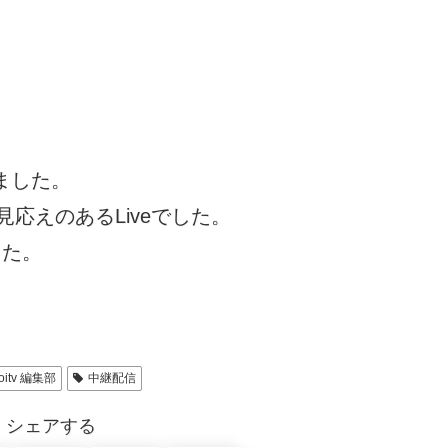
ました。
見応えのあるLiveでした。
した。
ioitv 編集部
中継配信
シェアする