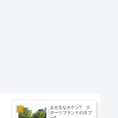
まぜるなキケン? ス
ポーツブランドのタブ
ー⁉︎