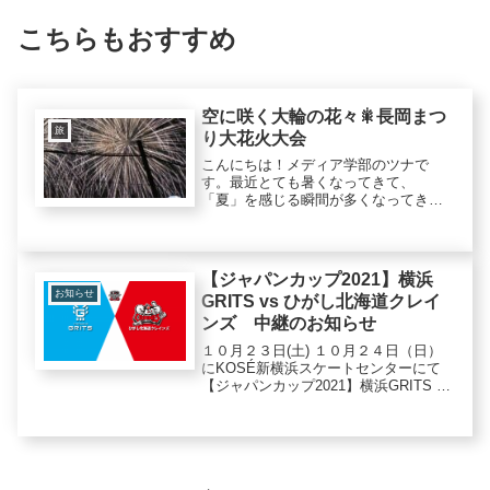
こちらもおすすめ
空に咲く大輪の花々🎇長岡まつ
旅
り大花火大会
こんにちは！メディア学部のツナで
す。最近とても暑くなってきて、
「夏」を感じる瞬間が多くなってきま
したね。皆さんは夏の風物詩と言われ
るとどんなものを思い浮かべますか？
私が夏と言われて思い浮かべる景色で
一番鮮明に残っているのが、花火大会
【ジャパンカップ2021】横浜
です。私...
お知らせ
GRITS vs ひがし北海道クレイ
ンズ 中継のお知らせ
１０月２３日(土) １０月２４日（日）
にKOSÉ新横浜スケートセンターにて
【ジャパンカップ2021】横浜GRITS vs
ひがし北海道クレインズの試合が行わ
れます。試合の様子は横浜GRITS公式
YouTubeチャンネルで配信されますの
で、是...