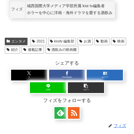
城西国際大学メディア学部所属 kioi tv編集者
フィズ
ホラーを中心に洋画・海外ドラマを愛する酒飲み
エンタメ
2021
kioitv 編集部
お酒
動画
映画
紹介
連載記事
酒飲みの映画棚
シェアする
X
Facebook
はてブ
LINE
コピー
フィズをフォローする
フィズ