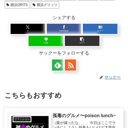
横浜GRITS
横浜グリッツ
シェアする
X
Facebook
はてブ
LINE
コピー
サックーをフォローする
サックー
こちらもおすすめ
孤毒のグルメ〜poison lunch~
ファッション
（腹が減ったな、、、今日はここでラ
ンチにしよう）外食もいいけど大学生