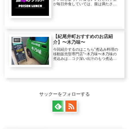
が毎日外食していては、腹は満たされ
るけど、財布の中が尽きてしまう城西
国際大学では大半の学生がお弁当を持
ってくる。その中でただ一人、いや、
ただ独り、かなり「独特」なお弁当を
持...
【紀尾井町おすすめのお店紹
旅行
介】〜木乃味〜
今回紹介するのはこちら"煮込み料理の
移動販売型専門店"~木乃味〜木乃味の
煮込みは…コク深い出汁のもつ煮込み
と、やわらかい牛すじ丼、そしてお子
さまにも人気の煮込みハンバーグを日
替わりでランチメニューとして提供し
ています。添加物をほとんど使用し...
サックーをフォローする