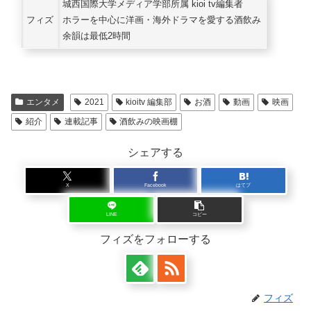
城西国際大学メディア学部所属 kioi tv編集者
フィズ
ホラーを中心に洋画・海外ドラマを愛する酒飲み
余韻は最低2時間
エンタメ
2021
kioitv 編集部
お酒
動画
映画
紹介
連載記事
酒飲みの映画棚
シェアする
X
Facebook
はてブ
LINE
コピー
フィズをフォローする
フィズ