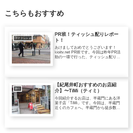
こちらもおすすめ
PR班！ティッシュ配りレポー
ファッション
ト！
あけましておめでとうございます！
kioitv.net PR班です。今回は昨年PR活
動の一環で行った、ティッシュ配りに
ついて報告させて頂きます！沢山の方
の目に触れる機会を作るために我々が
思いついたのがティッシュ配りでし
た。きっとティッシュなら...
【紀尾井町おすすめのお店紹
旅行
介】〜TiMi（ティミ）
今回紹介するお店は、半蔵門にある洋
菓子店「TiMi」です。今回は、半蔵門
近くのカフェへ。半蔵門から徒歩数
分！店内には、美味しい香りが充満し
ていました〜♩オーガニック食材をメ
インに使用して作られたクッキー、パ
ン、ケーキなどを売っている小さな
お...