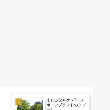
まぜるなキケン? ス
ポーツブランドのタブ
ー⁉︎