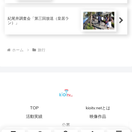
紀尾井調査会「第三回放送（皇居ラ
ン）」
ホーム
旅行
TOP
kioitv.netとは
活動実績
映像作品
公募