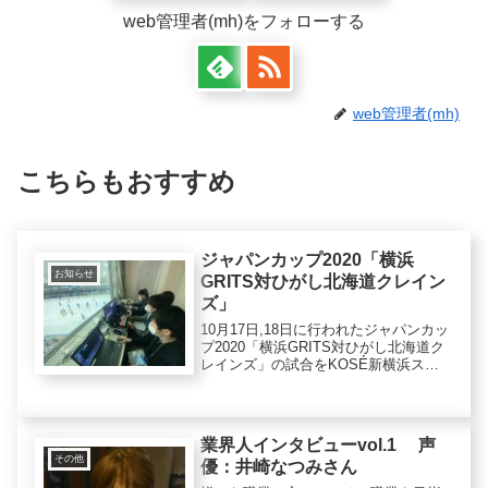
web管理者(mh)をフォローする
web管理者(mh)
こちらもおすすめ
ジャパンカップ2020「横浜
お知らせ
GRITS対ひがし北海道クレイン
ズ」
10月17日,18日に行われたジャパンカッ
プ2020「横浜GRITS対ひがし北海道ク
レインズ」の試合をKOSÉ新横浜スケ
ートセンターにて配信を行われまし
た。今回は、YouTubeでの配信でし
た。結果は、10月17日(土)横浜GRITS
1-...
業界人インタビューvol.1 声
その他
優：井崎なつみさん