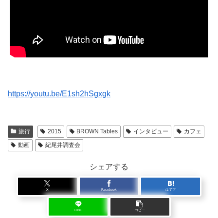
https://youtu.be/E1sh2hSgxgk
旅行
2015
BROWN Tables
インタビュー
カフェ
動画
紀尾井調査会
シェアする
X
Facebook
はてブ
LINE
コピー