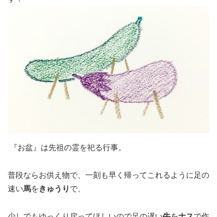
『お盆』は先祖の霊を祀る行事。
普段ならお供え物で、一刻も早く帰ってこれるように足の
速い
馬
を
きゅうり
で、
少しでもゆっくり戻ってほしいので足の遅い
牛
を
ナス
で作