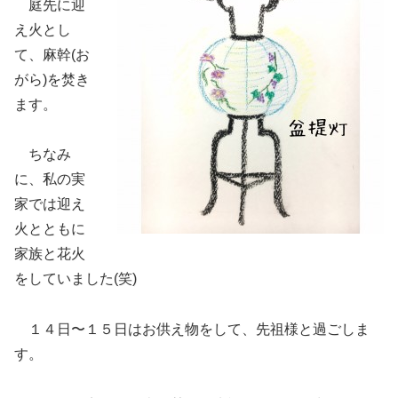
庭先に迎
え火とし
て、麻幹(お
がら)を焚き
ます。
ちなみ
に、私の実
家では迎え
火とともに
家族と花火
をしていました(笑)
１４日〜１５日はお供え物をして、先祖様と過ごしま
す。