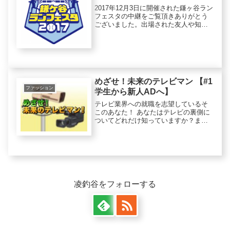
2017年12月3日に開催された鎌ヶ谷ラン
フェスタの中継をご覧頂きありがとう
ございました。出場された友人や知り
合いの方々は映られたでしょうか？皆
様の勇姿が見られたのではないのでし
ょうか(^^)まだご覧になっていない方、
もう一度見たい方、まだ...
めざせ！未来のテレビマン 【#1
ファッション
学生から新人ADへ】
テレビ業界への就職を志望しているそ
このあなた！ あなたはテレビの裏側に
ついてどれだけ知っていますか？まだ
あまり業界について知らないなーとい
う人や、もう既に学生スタッフとして
現場に入っている人もいることでしょ
う そんなあなたがめでたくテレビ業...
凌釣谷をフォローする