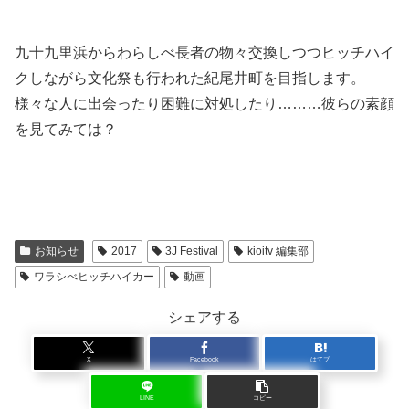
九十九里浜からわらしべ長者の物々交換しつつヒッチハイ
クしながら文化祭も行われた紀尾井町を目指します。
様々な人に出会ったり困難に対処したり………彼らの素顔
を見てみては？
お知らせ
2017
3J Festival
kioitv 編集部
ワラシべヒッチハイカー
動画
シェアする
X
Facebook
はてブ
LINE
コピー