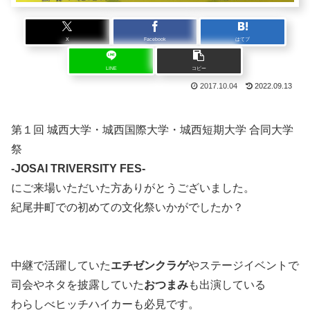
X
Facebook
はてブ
LINE
コピー
2017.10.04
2022.09.13
第１回 城西大学・城西国際大学・城西短期大学 合同大学
祭
-JOSAI TRIVERSITY FES-
にご来場いただいた方ありがとうございました。
紀尾井町での初めての文化祭いかがでしたか？
中継で活躍していた
エチゼンクラゲ
やステージイベントで
司会やネタを披露していた
おつまみ
も出演している
わらしべヒッチハイカーも必見です。