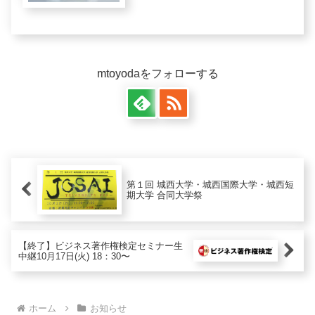
見に実家に帰省していましたが、今年
は緊急事態宣言もあったので断念しま
した……代わりにテレビで中継を観て
いましたが、かなり規模が縮...
mtoyodaをフォローする
第１回 城西大学・城西国際大学・城西短
期大学 合同大学祭
【終了】ビジネス著作権検定セミナー生
中継10月17日(火) 18：30〜
ホーム
お知らせ