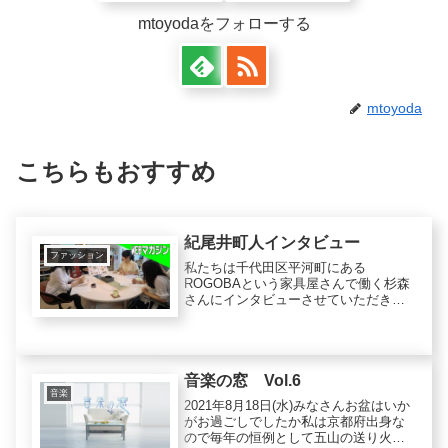
mtoyodaをフォローする
mtoyoda
こちらもおすすめ
紀尾井町人インタビュー
ファッション
私たちは千代田区平河町にある
ROGOBAという家具屋さんで働く杉森
さんにインタビューさせていただきま
した。ーまず最初に、どうして北欧家
具を売ろうと考えたのかお聞きしてよ
ろしいですか。はい。みなさんキリム
をご存知ですか。キリムとは平織りで
織ら...
音楽の窓 Vol.6
音楽
2021年8月18日(水)みなさんお盆はいか
がお過ごしでしたか私は京都府出身な
ので毎年の恒例として五山の送り火を