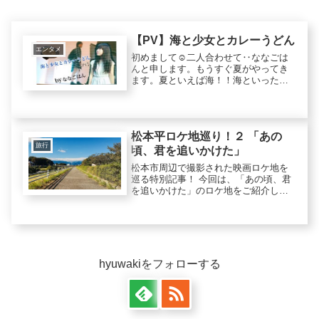
【PV】海と少女とカレーうどん
エンタメ
初めまして☺二人合わせて‥ななごは
んと申します。もうすぐ夏がやってき
ます。夏といえば海！！海といったら
爽やか！そんな爽やかな海と今回はカ
レーうどんという爽やかな感じのしな
い食べ物と一緒にBGM・効果音・色・
フィルターを使用して、いかに爽や
松本平ロケ地巡り！２ 「あの
か...
旅行
頃、君を追いかけた」
松本市周辺で撮影された映画ロケ地を
巡る特別記事！ 今回は、「あの頃、君
を追いかけた」のロケ地をご紹介しま
す！
hyuwakiをフォローする