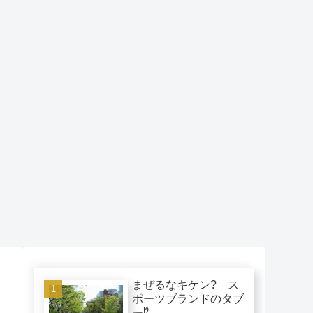
まぜるなキケン? ス
ポーツブランドのタブ
ー⁉︎