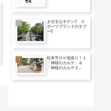
まぜるなキケン? ス
ポーツブランドのタブ
ー⁉︎
松本平ロケ地巡り！１
「神様のカルテ」＆
「神様のカルテ２」