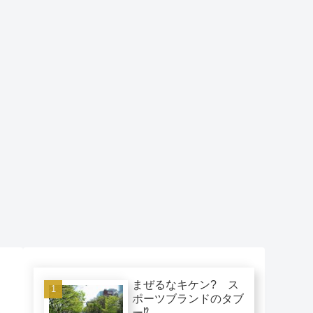
まぜるなキケン? ス
ポーツブランドのタブ
ー⁉︎