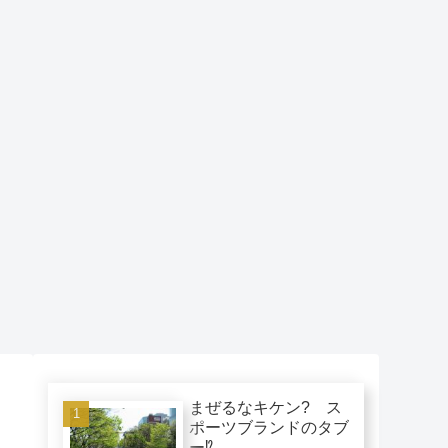
まぜるなキケン? ス
ポーツブランドのタブ
ー⁉︎