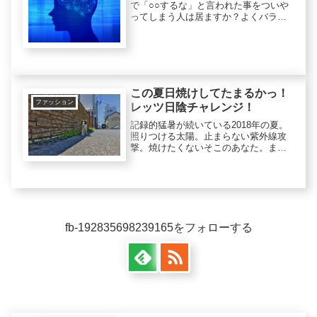
で「○○するな」と言われた事をついや
ってしまう人は居ますか？よくバラエ
ティ番組でも「絶対押すなよ！」とい
うお決まりのフレーズがありますよ
ね。そこで私達は考えました。「人は
『○○しないでください』と書いてあ
る...
この夏日焼けしてたまるかっ！
ファッション
レッツ日陰チャレンジ！
記録的猛暑が続いている2018年の夏。
照りつける太陽。止まらない紫外線攻
撃。焼けたくないそこのあなた。まさ
か日焼け止めを塗るだけなんてそんな
甘ったれた日焼け対策してませんよ
ね？？？日焼け止めを塗っても汗をか
いてとれてしまったら元も子もあり
ま...
fb-192835698239165をフォローする