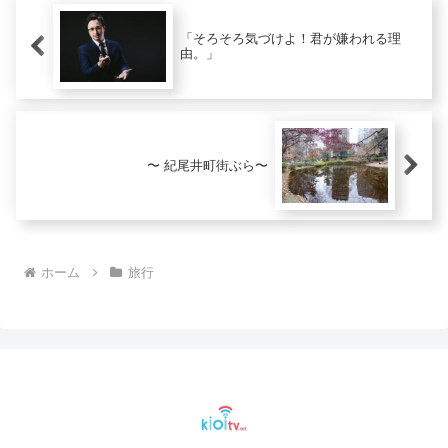
「そろそろ気づけよ！君が嫌われる理
由。」
〜 紀尾井町街ぶら〜
ホーム
旅行