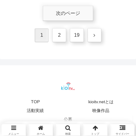
次のページ
次
1
2
19
へ
TOP
kioitv.netとは
活動実績
映像作品
公募
© 2015 kioitv.
メニュー
ホーム
検索
トップ
サイドバー