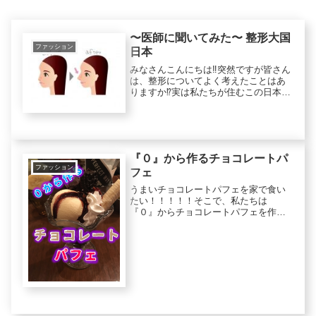
〜医師に聞いてみた〜 整形大国
ファッション
日本
みなさんこんにちは‼️突然ですが皆さん
は、整形についてよく考えたことはあ
りますか⁉️実は私たちが住むこの日本
は、整形大国で有名な韓国・中国を抜
いて整形大国ランキング アジア１位・
世界３位なんです…❗️最近では、日帰
り・安いなどの理由でプチ整...
『０』から作るチョコレートパ
ファッション
フェ
うまいチョコレートパフェを家で食い
たい！！！！！そこで、私たちは
『０』からチョコレートパフェを作ろ
うと思う。チョコレートはカカオ豆か
ら、アイスは牛乳から作っていくとい
うものだ。まず第１に何のレシピも見
ずに作ってみる。そして、第２にレシ
ピを調...