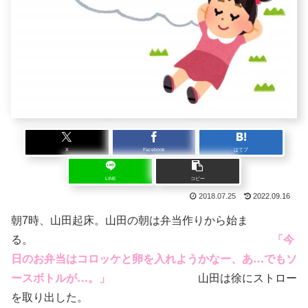
X
Facebook
はてブ
LINE
コピー
2018.07.25
2022.09.16
朝7時、山田起床。山田の朝は弁当作りから始ま
る。
「今
日のお弁当はコロッケと卵を入れようかなー、あ…でもソ
ースボトルが…。」
山田は徐にストロー
を取り出した。