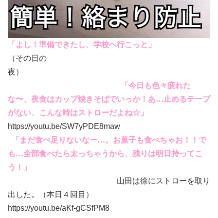
「よし！準備できたし、学校へ行こっと」
（その日の
夜）
「今日も色々疲れた
な〜、夜食はカップ焼きそばでいっか！あ…止めるテープ
がない、こんな時はストローだよね☆」
https://youtu.be/SW7yPDE8maw
「まだ食べ足りないなー…。お菓子も食べちゃお！！で
も…全部食べたら太っちゃうから、残りは明日持ってこ
う！」
山田は徐にストローを取り
出した。（本日４回目）
https://youtu.be/aKf-gCSfPM8