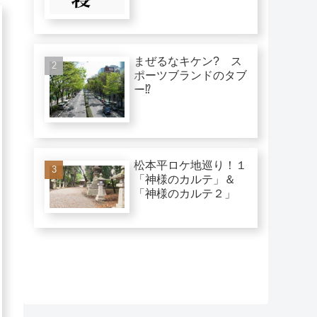
まぜるなキケン? ス
ポーツブランドのタブ
ー⁉︎
松本平ロケ地巡り！１
「神様のカルテ」＆
「神様のカルテ２」