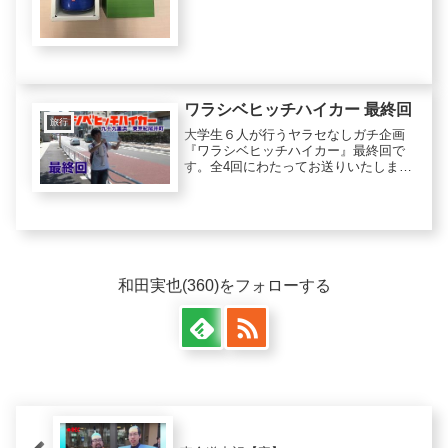
（税別）なんと375...
ワラシベヒッチハイカー 最終回
旅行
大学生６人が行うヤラセなしガチ企画
『ワラシベヒッチハイカー』最終回で
す。全4回にわたってお送りいたしまし
た、今回の企画もこれでおわり。しか
し、最後の最後まで色んなことが起き
ます！！職質されたたり、道草食った
り、わらしべをやっとしたり、騙さ
れ...
和田実也(360)をフォローする