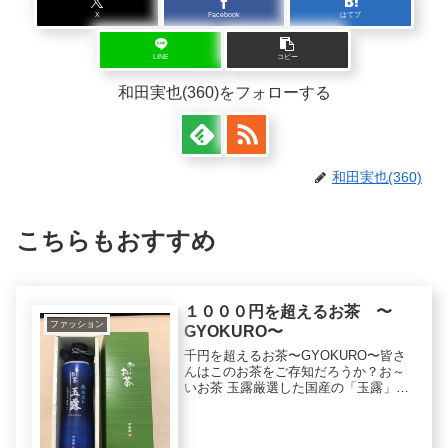
X
Facebook
はてブ
LINE
コピー
和田実也(360)をフォローする
和田実也(360)
こちらもおすすめ
１０００円を超えるお茶 〜
ファッション
GYOKURO〜
千円を超えるお茶〜GYOKURO〜皆さ
んはこのお茶をご存知だろうか？お～
いお茶 玉露厳選した国産の「玉露」の
みを使用。丹念に引き出した旨みは、
一口飲むごとに贅沢なひとときの余韻
を感じさせます。瓶 375ml 1,000円