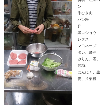
ン
牛ひき肉
パン粉
卵
黒コショウ
レタス
マヨネーズ
タレ…醤油、
みりん、酒、
砂糖、
にんにく、生
姜、片栗粉