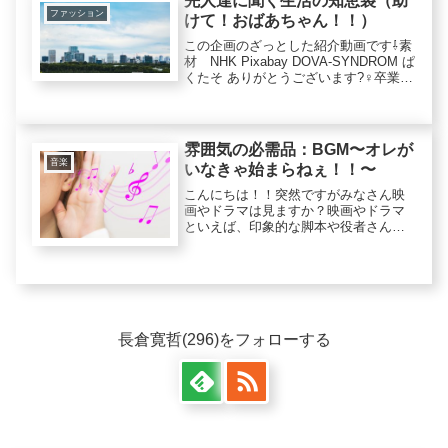
先人達に聞く生活の知恵袋（助
ファッション
けて！おばあちゃん！！）
この企画のざっとした紹介動画です⇩素
材 NHK Pixabay DOVA-SYNDROM ぱ
くたそ ありがとうございます?‍♀️卒業、
別れ、入学、出会い…みなさん新生活
にそろそろ慣れてきた頃でしょうか？
新生活を迎えた人もそうでない人も、
全て...
雰囲気の必需品：BGM〜オレが
音楽
いなきゃ始まらねぇ！！〜
こんにちは！！突然ですがみなさん映
画やドラマは見ますか？映画やドラマ
といえば、印象的な脚本や役者さんな
どが思い当たりますが、BGMも印象に
残りますよね？？BGMというのは登場
人物の心境や、そのシーンの雰囲気を
表したりするのに欠かせない大切な...
長倉寛哲(296)をフォローする