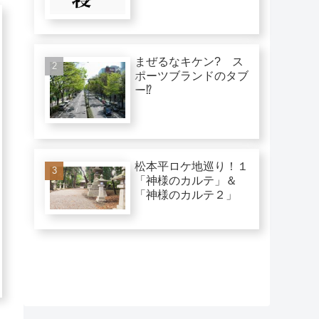
まぜるなキケン? ス
ポーツブランドのタブ
ー⁉︎
松本平ロケ地巡り！１
「神様のカルテ」＆
「神様のカルテ２」