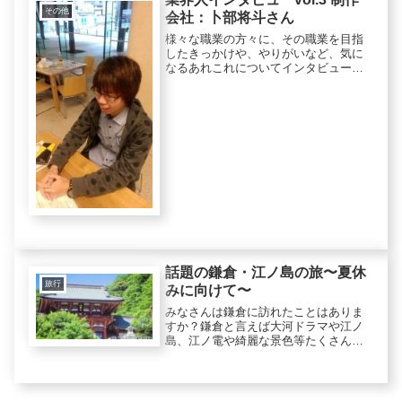
その他
会社：卜部将斗さん
様々な職業の方々に、その職業を目指
したきっかけや、やりがいなど、気に
なるあれこれについてインタビューを
行い、webマガジンとして配信している
「業界人インタビュー」。第3回は、現
在制作会社に勤務し、様々なテレビ番
組を制作している卜部将斗さん。...
話題の鎌倉・江ノ島の旅〜夏休
旅行
みに向けて〜
みなさんは鎌倉に訪れたことはありま
すか？鎌倉と言えば大河ドラマや江ノ
島、江ノ電や綺麗な景色等たくさんの
魅力があります！今回はそんな鎌倉に
行きたくなるような映えスポットなど
を紹介していきたいと思います！実際
に私たちの班も午前11時に集合して