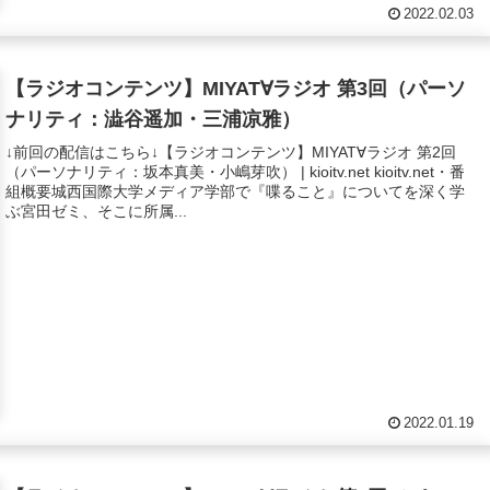
2022.02.03
【ラジオコンテンツ】MIYAT∀ラジオ 第3回（パーソ
ナリティ：澁谷遥加・三浦凉雅）
↓前回の配信はこちら↓【ラジオコンテンツ】MIYAT∀ラジオ 第2回
（パーソナリティ：坂本真美・小嶋芽吹） | kioitv.net kioitv.net・番
組概要城西国際大学メディア学部で『喋ること』についてを深く学
ぶ宮田ゼミ、そこに所属...
2022.01.19