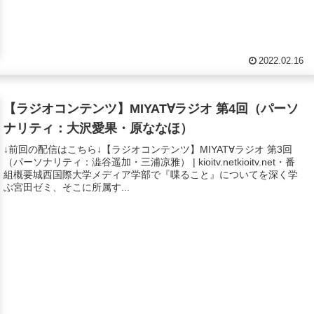
2022.02.16
【ラジオコンテンツ】MIYAT∀ラジオ 第4回（パーソ
ナリティ：大沢愛果・原ななほ）
↓前回の配信はこちら↓【ラジオコンテンツ】MIYAT∀ラジオ 第3回
（パーソナリティ：澁谷遥加・三浦凉雅） | kioitv.netkioitv.net・番
組概要城西国際大学メディア学部で『喋ること』についてを深く学
ぶ宮田ゼミ、そこに所属す...