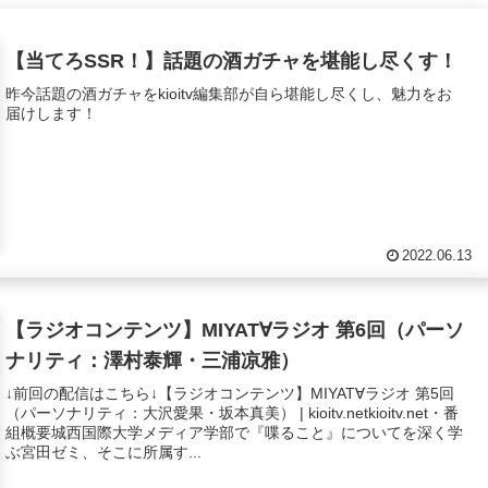
【当てろSSR！】話題の酒ガチャを堪能し尽くす！
昨今話題の酒ガチャをkioitv編集部が自ら堪能し尽くし、魅力をお
届けします！
2022.06.13
【ラジオコンテンツ】MIYAT∀ラジオ 第6回（パーソ
ナリティ：澤村泰輝・三浦凉雅）
↓前回の配信はこちら↓【ラジオコンテンツ】MIYAT∀ラジオ 第5回
（パーソナリティ：大沢愛果・坂本真美） | kioitv.netkioitv.net・番
組概要城西国際大学メディア学部で『喋ること』についてを深く学
ぶ宮田ゼミ、そこに所属す...