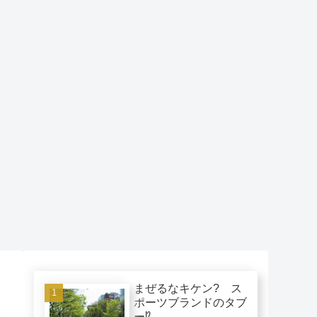
まぜるなキケン? ス
ポーツブランドのタブ
ー⁉︎