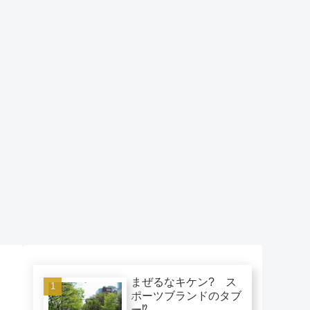
まぜるなキケン? ス
ポーツブランドのタブ
ー⁉︎