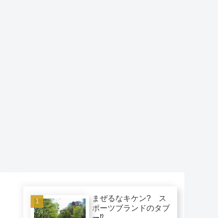
まぜるなキケン? ス
ポーツブランドのタブ
ー⁉︎