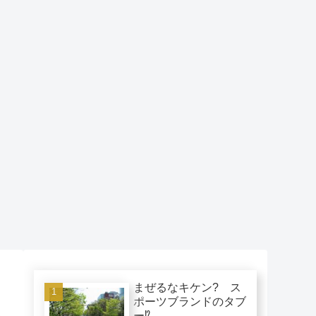
まぜるなキケン? ス
ポーツブランドのタブ
ー⁉︎