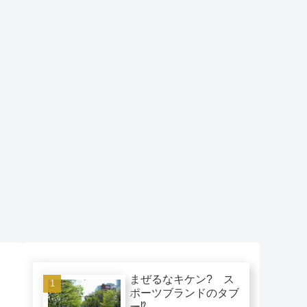
まぜるなキケン? ス
ポーツブランドのタブ
ー⁉︎