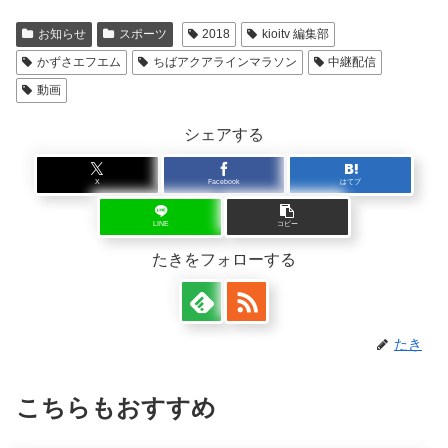
お知らせ
スポーツ
2018
kioitv 編集部
かずさエフエム
ちばアクアラインマラソン
中継配信
動画
シェアする
X
Facebook
はてブ
LINE
コピー
たきをフォローする
たき
こちらもおすすめ