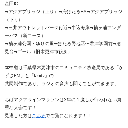
金田IC
➡︎アクアブリッジ（上り）➡︎海ほたるPA➡︎アクアブリッジ
（下り）
➡︎三井アウトレットパーク付近➡︎牛込海岸➡︎袖ヶ浦アンダ
ーパス（新コース）
➡︎袖ヶ浦公園・ゆりの里➡︎ほたる野地区〜君津学園前➡︎清
見台➡︎ゴール（旧木更津市役所）
本中継は千葉県木更津市のコミュニティ放送局である「か
ずさFM」と「kioitv」の
共同制作であり、ラジオの音声も聞くことができます。
ちばアクアラインマラソンは2年に１度しか行われない貴
重な大会です！！
見逃した方は
こちら
でご覧になれます！！