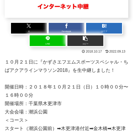
X
Facebook
はてブ
LINE
コピー
2018.10.17
2022.09.13
１０月２１日に『かずさエフエムスポーツスペシャル・ち
ばアクアラインマラソン2018』を生中継しました！
開催日時：２０１８年１０月２１日（日）１０時００分〜
１６時００分
開催場所：千葉県木更津市
大会会場：潮浜公園
＜コース＞
スタート（潮浜公園前）➡︎木更津港付近➡︎金木橋➡︎木更津