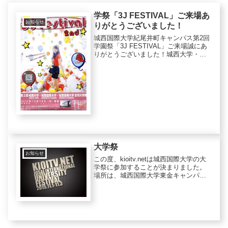
学祭「3J FESTIVAL」ご来場あ
お知らせ
りがとうございました！
城西国際大学紀尾井町キャンパス第2回
学園祭「3J FESTIVAL」ご来場誠にあ
りがとうございました！城西大学・城
西国際大学・城西短期大学の３校合同
の大学祭。いかがでしたでしょうか？
情報経営学部やメディア学部から出展
した各ゼミによる研究発表...
大学祭
お知らせ
この度、kioitv.netは城西国際大学の大
学祭に参加することが決まりました。
場所は、城西国際大学東金キャンパス
Ｂ棟３１２教室です。地図左、赤い★
がついているあたりです。（画像をク
リックすると拡大します。）３１２教
室ではkioitv.ne...