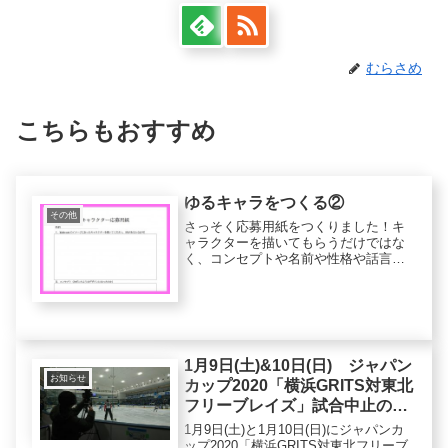
むらさめ
こちらもおすすめ
ゆるキャラをつくる②
その他
さっそく応募用紙をつくりました！キ
ャラクターを描いてもらうだけではな
く、コンセプトや名前や性格や話言葉
なども考えてもらいました！
1月9日(土)&10日(日) ジャパン
お知らせ
カップ2020「横浜GRITS対東北
フリーブレイズ」試合中止のお
知らせ
1月9日(土)と1月10日(日)にジャパンカ
ップ2020「横浜GRITS対東北フリーブ