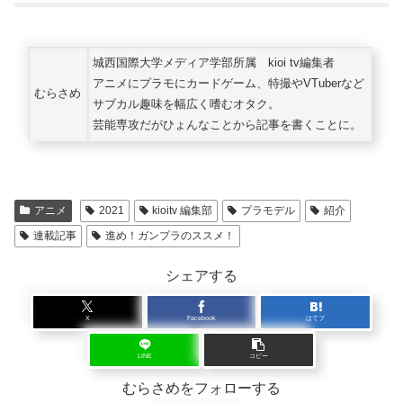
城西国際大学メディア学部所属 kioi tv編集者
アニメにプラモにカードゲーム、特撮やVTuberなど
むらさめ
サブカル趣味を幅広く嗜むオタク。
芸能専攻だがひょんなことから記事を書くことに。
アニメ
2021
kioitv 編集部
プラモデル
紹介
連載記事
進め！ガンプラのススメ！
シェアする
X
Facebook
はてブ
LINE
コピー
むらさめをフォローする