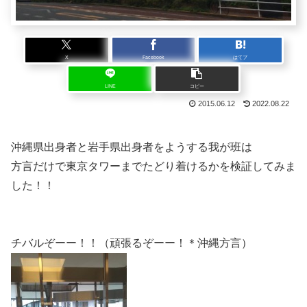
X
Facebook
はてブ
LINE
コピー
2015.06.12
2022.08.22
沖縄県出身者と岩手県出身者をようする我が班は
方言だけで東京タワーまでたどり着けるかを検証してみま
した！！
チバルぞーー！！（頑張るぞーー！＊沖縄方言）