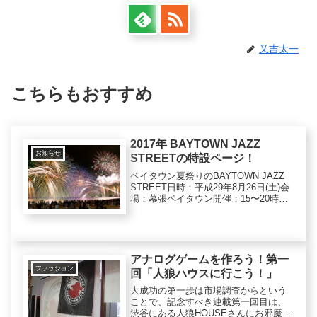
又吉太一
こちらもおすすめ
2017年 BAYTOWN JAZZ
お知らせ
STREETの特設ページ！
ベイタウン夏祭りのBAYTOWN JAZZ
STREET日時：平成29年8月26日(土)会
場：幕張ベイタウン開催：15〜20時公
式HPはコチラ【】当日にはBAYTOWN
JAZZ STREETの中継もしますのでお楽
しみに！・中継URL→・中...
アナログゲームを作ろう！第一
ファッション
回「人狼ハウスに行こう！」
大成功の第一歩は市場調査からという
ことで、記念すべき連載第一回目は、
渋谷にある人狼HOUSEさんにお邪魔し