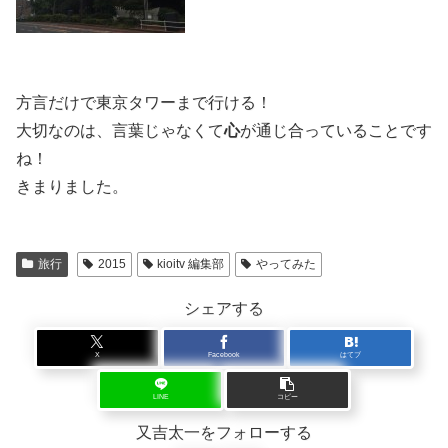
方言だけで東京タワーまで行ける！
大切なのは、言葉じゃなくて
心
が通じ合っていることです
ね！
きまりました。
旅行
2015
kioitv 編集部
やってみた
シェアする
X
Facebook
はてブ
LINE
コピー
又吉太一をフォローする