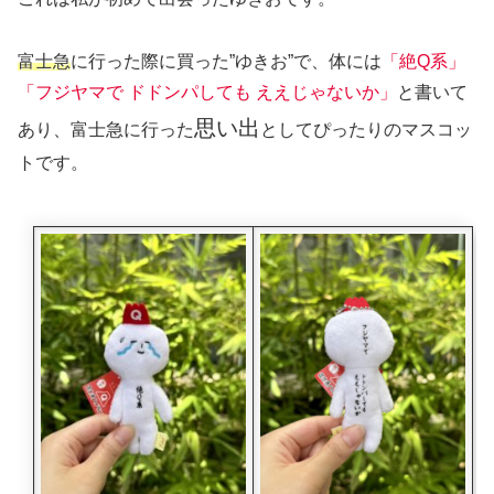
富士急
に行った際に買った”ゆきお”で、体には
「絶Q系」
「フジヤマで ドドンパしても ええじゃないか」
と書いて
思い出
あり、富士急に行った
としてぴったりのマスコッ
トです。