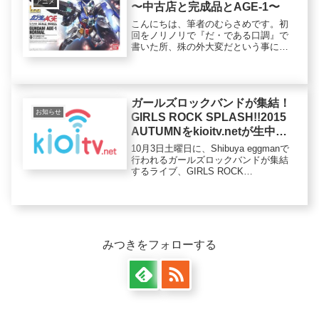
アニメ
〜中古店と完成品とAGE-1〜
こんにちは、筆者のむらさめです。初
回をノリノリで『だ・である口調』で
書いた所、殊の外大変だという事に気
付きました…今回からは『です・ます
口調』で書いていきたいと思います。
身の丈に合わない背伸びはやめよう…
それはさておき、みなさん中古店はお
ガールズロックバンドが集結！
好...
お知らせ
GIRLS ROCK SPLASH!!2015
AUTUMNをkioitv.netが生中継
決定！
10月3日土曜日に、Shibuya eggmanで
行われるガールズロックバンドが集結
するライブ、GIRLS ROCK
SPLASH!!2015 AUTUMNが行われま
す。今回、そのライブの模様を
kioitv.netが生中継することが決定し
ま...
みつきをフォローする