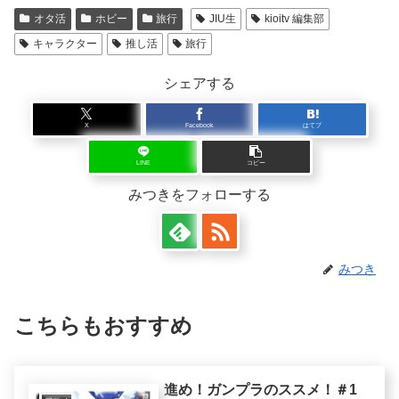
オタ活
ホビー
旅行
JIU生
kioitv 編集部
キャラクター
推し活
旅行
シェアする
X
Facebook
はてブ
LINE
コピー
みつきをフォローする
みつき
こちらもおすすめ
進め！ガンプラのススメ！＃1