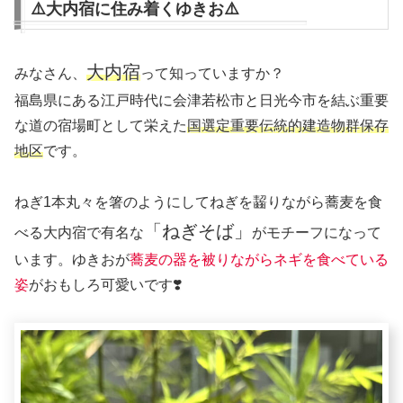
⚠️大内宿に住み着くゆきお⚠️
大内宿
みなさん、
って知っていますか？
福島県にある江戸時代に会津若松市と日光今市を結ぶ重要
な道の宿場町として栄えた
国選定重要伝統的建造物群保存
地区
です。
ねぎ1本丸々を箸のようにしてねぎを齧りながら蕎麦を食
「ねぎそば」
べる大内宿で有名な
がモチーフになって
います。ゆきおが
蕎麦の器を被りながらネギを食べている
姿
がおもしろ可愛いです❣️