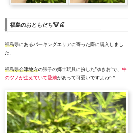
福島のおともだち🐮🍒
福島
県にあるパーキングエリアに寄った際に購入しまし
た。
福島県会津地方
の張子の郷土玩具に扮した”ゆきお”で、
牛
のツノが生えていて愛嬌
があって可愛いですよね^ ^