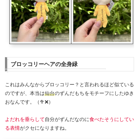
ブロッコリーヘアの全身緑
これはみんなからブロッコリー？と言われるほど似ている
のですが、本当は
仙台
のずんだもちをモチーフにしたゆき
おなんです。（🥦❌）
よだれを垂らして
自分がずんだなのに
食べたそうにしてい
る表情
がクセになりますね。