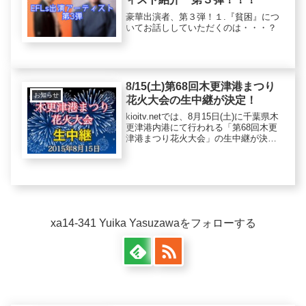
豪華出演者、第３弾！１.『貧困』につ
いてお話ししていただくのは・・・？
8/15(土)第68回木更津港まつり
お知らせ
花火大会の生中継が決定！
kioitv.netでは、8月15日(土)に千葉県木
更津港内港にて行われる「第68回木更
津港まつり花火大会」の生中継が決定
致しました。木更津港まつり花火大会
は昨年285,000人が訪れた千葉県でも有
数の花火大会。ナイアガラの滝、特大
スターマ...
xa14-341 Yuika Yasuzawaをフォローする