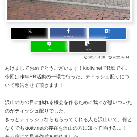
X
Facebook
はてブ
LINE
コピー
2017.01.18
2022.09.14
あけましておめでとうございます！kioitv.net PR班です。
今回は昨年PR活動の一環で行った、ティッシュ配りにつ
いて報告させて頂きます！
沢山の方の目に触れる機会を作るために我々が思いついた
のがティッシュ配りでした。
きっとティッシュならもらってくれる人も沢山いて、何と
なくでもkioitv.netの存在を沢山の方に知って頂ける…！
そう信じて早速作成を始めました。