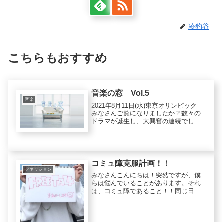
凌釣谷
こちらもおすすめ
音楽の窓 Vol.5
音楽
2021年8月11日(水)東京オリンピック
みなさんご覧になりましたか？数々の
ドラマが誕生し、大興奮の連続でした
ね！なかでも安部一二三選手、詩選手
の兄妹同日金メダル獲得を成し遂げた
瞬間私も家族と声を出して喜ぶほどに
感動しました……！多くの感...
コミュ障克服計画！！
ファッション
みなさんこんにちは！突然ですが、僕
らは悩んでいることがあります。それ
は、コミュ障であること！！同じ日本
人であるなら、この悩みを抱えている
人は僕ら以外にも大勢いるのではない
でしょうか。出来ることなら、コミュ