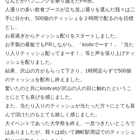
なんとかハプニングを乗り越えたPR班。
人通りの多い飲食ブースが立ち並ぶ通りを選んだ我々は二
手に分かれ、500個のティッシュを２時間で配るのを目標
とし、
お昼過ぎからティッシュ配りをスタートしました。
お手製の看板でもPRしながら、「kioitvでーす！」「当た
り入りティッシュ配ってまーす！」等と声を張り上げティ
ッシュを配りました。
結果、沢山の方がもらって下さり、1時間足らずで500個
のティッシュを配布し終えました。
驚いたのと共にkioitv.etが沢山の人の目に触れたというこ
とにとても喜びを感じました。
また、当たり入りのティッシュが当たった方々にとても喜
んで頂けたのもとても嬉しく感じました。
大イベントであった大学祭を終え、一息つきたいところで
はありましたが、我々は続いて麹町駅周辺でのティッシュ