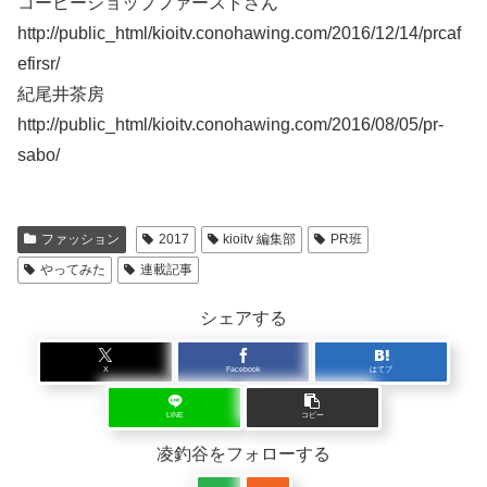
コーヒーショップファーストさん
http://public_html/kioitv.conohawing.com/2016/12/14/prcaf
efirsr/
紀尾井茶房
http://public_html/kioitv.conohawing.com/2016/08/05/pr-
sabo/
ファッション
2017
kioitv 編集部
PR班
やってみた
連載記事
シェアする
X
Facebook
はてブ
LINE
コピー
凌釣谷をフォローする