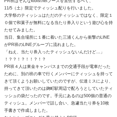
PR班はそんなkioitv.netブースを宣伝するべく、
11/5（土）限定でティッシュ配りを行いました。
大学祭のティッシュはただのティッシュではなく、限定１
０個で和菓子が無料になる当たり券入りという遊び心を持
たせてみました。
当日、集合場所に１番に着いた三浦くんから衝撃のLINE
がPR班のLINEグループに流れました。
「ねえ、当たり券入ったティッシュないんだけど…」
！？？！？！！？！？
PR班４人は東金キャンパスまでの交通手段が電車だった
ために、別の班の車で行くメンバーにティッシュを持って
きて頂くようお願いしていたのですが、伝達ミスにより、
持ってきて頂いたのは麹町駅周辺で配ろうとしていたティ
ッシュの袋だったのです。手元にあるのは500個の普通の
ティッシュ。メンバーで話し合い、急遽当たり券を10枚
手書きで作成しました。