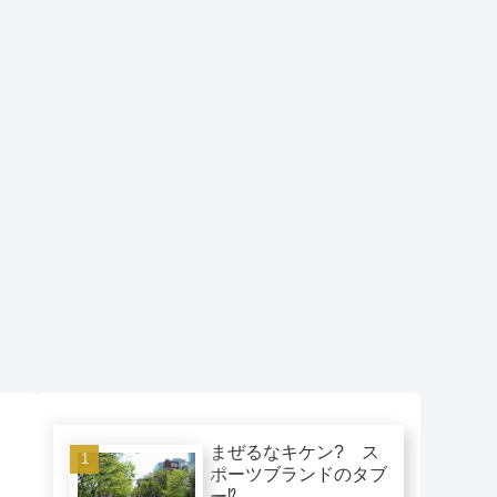
まぜるなキケン? ス
ポーツブランドのタブ
ー⁉︎