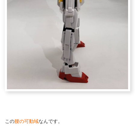
この
腰の可動域
なんです。