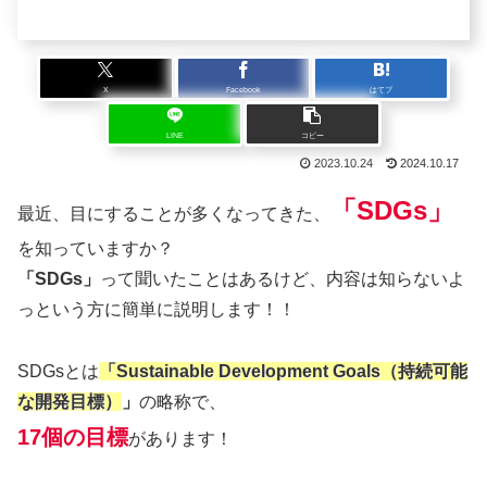
X
Facebook
はてブ
LINE
コピー
2023.10.24
2024.10.17
「SDGs」
最近、目にすることが多くなってきた、
を知っていますか？
「SDGs」
って聞いたことはあるけど、内容は知らないよ
っという方に簡単に説明します！！
SDGsとは
「Sustainable Development Goals（持続可能
な開発目標）
」
の略称で、
17個の目標
があります！