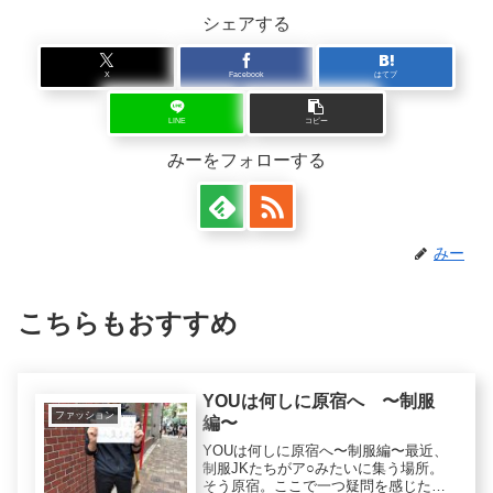
シェアする
X
Facebook
はてブ
LINE
コピー
みーをフォローする
みー
こちらもおすすめ
YOUは何しに原宿へ 〜制服
ファッション
編〜
YOUは何しに原宿へ〜制服編〜最近、
制服JKたちがア○みたいに集う場所。
そう原宿。ここで一つ疑問を感じた。