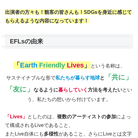
出演者の方々も！観客の皆さんも！SDGsを身近に感じて
もらえるような内容になっています！
EFLsの由来
「
Earth
Friendly
Lives
」
という名称は、
「共に」
サステイナブルな形で
私たちが暮らす地球
と
「友に」
なるように
暮らしていく
方法を考えたい
とい
う、私たちの想いから付けています。
「Lives」
としたのは、
複数のアーティストの参加
によっ
て構成されるLiveであること、
またLive自体にも
多様性
があること、さらにLiveとは文字