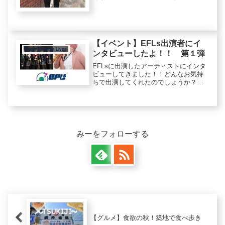
毎回、人があんなにいる原宿になにを
目的に何をしに制服JKはきているの
か。どうせ意味もなく、「きゃりー〇
〇がいるから」だの、「おしゃれっ...
【イベント】EFLs出演者にイ
Earth Friendly Lives
ンタビューしたよ！！ 第１弾
EFLsに出演したアーティストにインタ
ビューしてきました！！どんなお気持
ちで出演してくれたのでしょうか？ぜ
ひ、ご覧ください。
みーをフォローする
【グルメ】食欲の秋！築地で食べ歩き