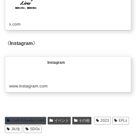
x.com
〈Instagram〉
Instagram
www.instagram.com
Earth Friendly Lives
イベント
その他
2023
EFLs
JIU生
SDGs