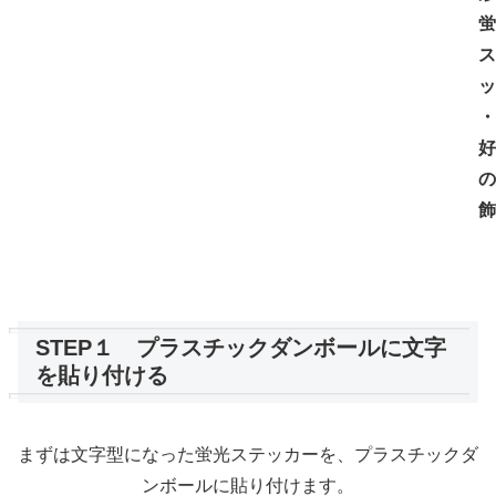
蛍
ス
ッ
・
好
の
飾
STEP１ プラスチックダンボールに文字
を貼り付ける
まずは文字型になった蛍光ステッカーを、プラスチックダ
ンボールに貼り付けます。