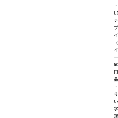
・
L
テ
プ
イ
（
イ
ー
5
円
品
・
り
い
字
形