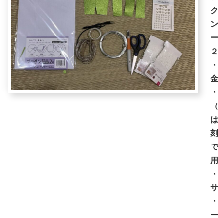
ク
ン
ー
２
・
金
・
（
は
刻
で
用
・
サ
・
ー