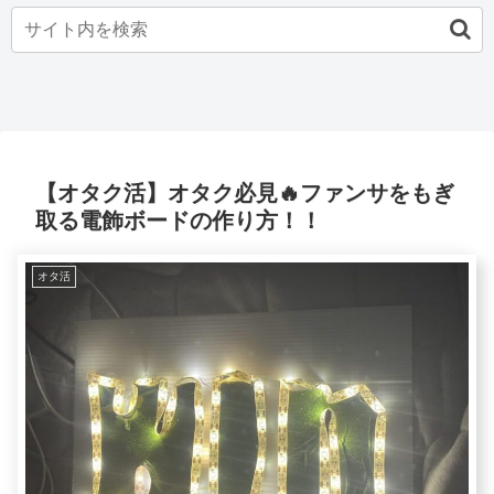
【オタク活】オタク必見🔥ファンサをもぎ
取る電飾ボードの作り方！！
オタ活