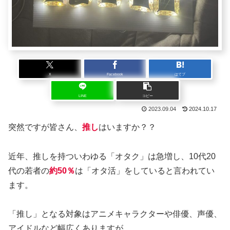
X
Facebook
はてブ
LINE
コピー
2023.09.04
2024.10.17
突然ですが皆さん、
推し
はいますか？？
近年、推しを持ついわゆる「オタク」は急増し、10代20
代の若者の
約50％
は「オタ活」をしていると言われてい
ます。
「推し」となる対象はアニメキャラクターや俳優、声優、
アイドルなど幅広くありますが、