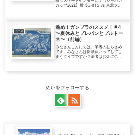
横浜スケートセンターにて【ジャパン
カップ2021】横浜GRITS vs 東北フリ
ーブレイズの試合が行われます。試合
の様子は横浜GRITS公式YouTubeチャ
ンネルで配信されますので、是非ご覧
く...
進め！ガンプラのススメ！＃4
アニメ
〜夏休みとプレバンとプルトー
ネ〜（前編）
みなさんこんにちは、筆者のむらさめ
です。みなさんは衝動買いってしてし
まうタイプですか？筆者はお金に余裕
があるとチラホラしてしまうタイプな
のですが、それと言うのも『買わぬ後
悔より買う後悔』と言うのが私の行動
原理の一つとしてあるからなのです。
幸...
めいをフォローする