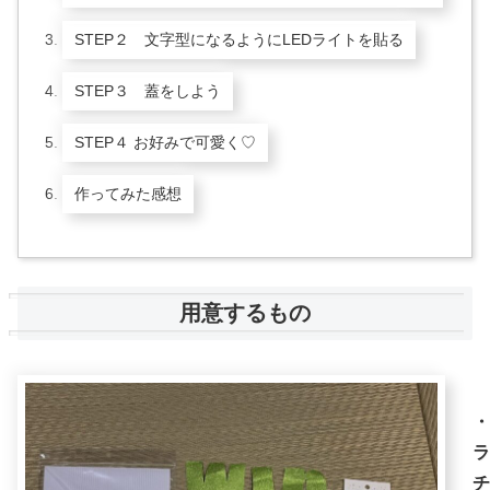
STEP２ 文字型になるようにLEDライトを貼る
STEP３ 蓋をしよう
STEP４ お好みで可愛く♡
作ってみた感想
用意するもの
・
ラ
チ